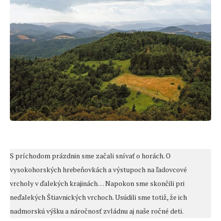
S príchodom prázdnin sme začali snívať o horách. O
vysokohorských hrebeňovkách a výstupoch na ľadovcové
vrcholy v ďalekých krajinách… Napokon sme skončili pri
neďalekých Štiavnických vrchoch. Usúdili sme totiž, že ich
nadmorskú výšku a náročnosť zvládnu aj naše ročné deti.