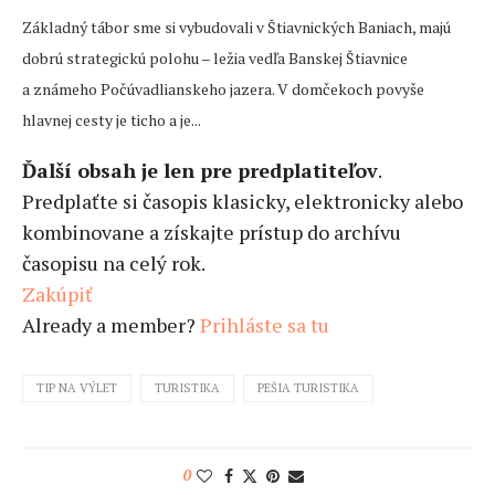
Základný tábor sme si vybudovali v Štiavnických Baniach, majú
dobrú strategickú polohu – ležia vedľa Banskej Štiavnice
a známeho Počúvadlianskeho jazera. V domčekoch povyše
hlavnej cesty je ticho a je...
Ďalší obsah je len pre predplatiteľov
.
Predplaťte si časopis klasicky, elektronicky alebo
kombinovane a získajte prístup do archívu
časopisu na celý rok.
Zakúpiť
Already a member?
Prihláste sa tu
TIP NA VÝLET
TURISTIKA
PEŠIA TURISTIKA
0