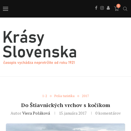
0
1-2
Pešia turistika
2017
Do Štiavnických vrchov s kočíkom
Autor
Viera Poláková
15. januára 2017
0 komentárov