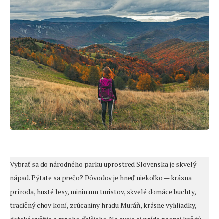
Vybrať sa do národného parku uprostred Slovenska je skvelý
nápad. Pýtate sa prečo? Dôvodov je hneď niekoľko — krásna
príroda, husté lesy, minimum turistov, skvelé domáce buchty,
tradičný chov koní, zrúcaniny hradu Muráň, krásne vyhliadky,
detské vyžitie a mnoho ďalšieho. Na svoje si príde naozaj každý.