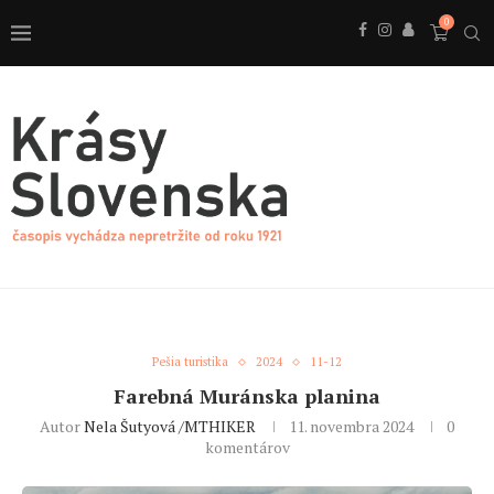
0
Pešia turistika
2024
11-12
Farebná Muránska planina
Autor
Nela Šutyová /MTHIKER
11. novembra 2024
0
komentárov