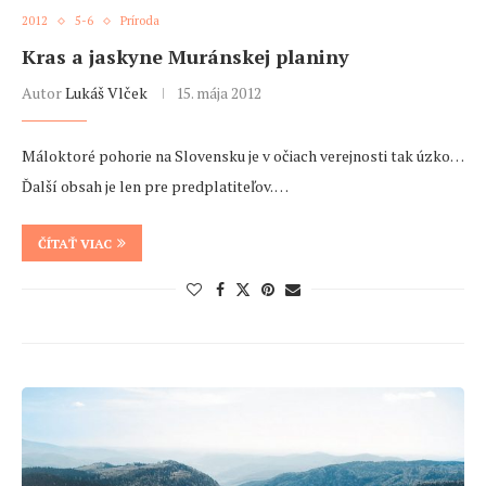
2012
5-6
Príroda
Kras a jaskyne Muránskej planiny
Autor
Lukáš Vlček
15. mája 2012
Máloktoré pohorie na Slovensku je v očiach verejnosti tak úzko…
Ďalší obsah je len pre predplatiteľov. …
ČÍTAŤ VIAC