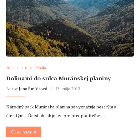
2012
5-6
Príroda
Dolinami do srdca Muránskej planiny
Autor
Jana Šmídtová
15. mája 2012
Národný park Muránska planina sa vyznačuje pestrým a
členitým… Ďalší obsah je len pre predplatiteľov. …
ČÍTAŤ VIAC