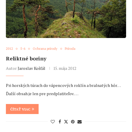
2012
5-6
Ochrana prírody
Príroda
Reliktné boriny
Autor
Jaroslav Košťál
15. mája 2012
Pri horských túrach do vápencových roklín a bralnatých hôr…
Ďalší obsah je len pre predplatiteľov. …
ČÍTAŤ VIAC