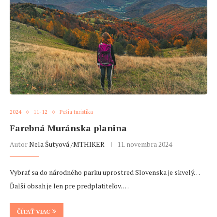
2024
11-12
Pešia turistika
Farebná Muránska planina
Autor
Nela Šutyová /MTHIKER
11. novembra 2024
Vybrať sa do národného parku uprostred Slovenska je skvelý…
Ďalší obsah je len pre predplatiteľov. …
ČÍTAŤ VIAC