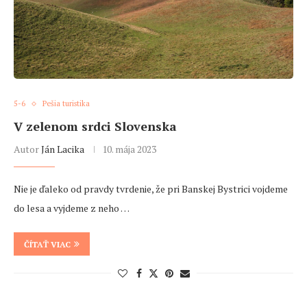
5-6
Pešia turistika
V zelenom srdci Slovenska
Autor
Ján Lacika
10. mája 2023
Nie je ďaleko od pravdy tvrdenie, že pri Banskej Bystrici vojdeme
do lesa a vyjdeme z neho …
ČÍTAŤ VIAC