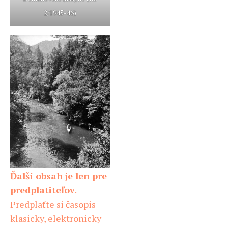
2/1945-46)
Ďalší obsah je len pre
predplatiteľov
.
Predplaťte si časopis
klasicky, elektronicky