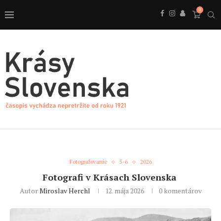
0
Fotografovanie
5-6
2026
Fotografi v Krásach Slovenska
Autor
Miroslav Herchl
12. mája 2026
0 komentárov