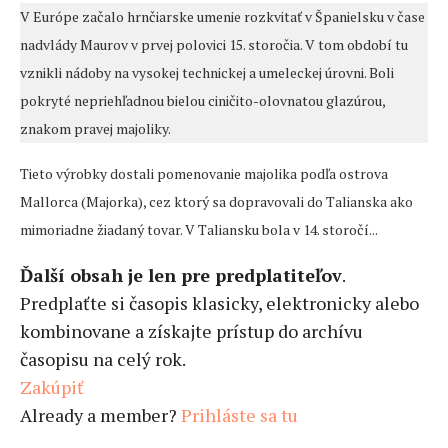
V Európe začalo hrnčiarske umenie rozkvitať v Španielsku v čase
nadvlády Maurov v prvej polovici 15. storočia. V tom období tu
vznikli nádoby na vysokej technickej a umeleckej úrovni. Boli
pokryté nepriehľadnou bielou ciničito-olovnatou glazúrou,
znakom pravej majoliky.
Tieto výrobky dostali pomenovanie majolika podľa ostrova
Mallorca (Majorka), cez ktorý sa dopravovali do Talianska ako
mimoriadne žiadaný tovar. V Taliansku bola v 14. storočí...
Ďalší obsah je len pre predplatiteľov
.
Predplaťte si časopis klasicky, elektronicky alebo
kombinovane a získajte prístup do archívu
časopisu na celý rok.
Zakúpiť
Already a member?
Prihláste sa tu