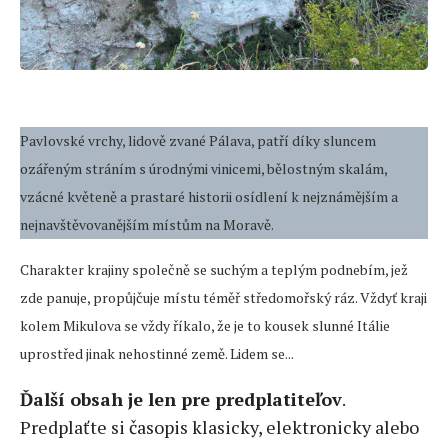
Pavlovské vrchy, lidově zvané Pálava, patří díky sluncem
ozářeným stráním s úrodnými vinicemi, bělostným skalám,
vzácné květeně a prastaré historii osídlení k nejznámějším a
nejnavštěvovanějším místům na Moravě.
Charakter krajiny společně se suchým a teplým podnebím, jež
zde panuje, propůjčuje místu téměř středomořský ráz. Vždyť kraji
kolem Mikulova se vždy říkalo, že je to kousek slunné Itálie
uprostřed jinak nehostinné země. Lidem se...
Ďalší obsah je len pre predplatiteľov
.
Predplaťte si časopis klasicky, elektronicky alebo