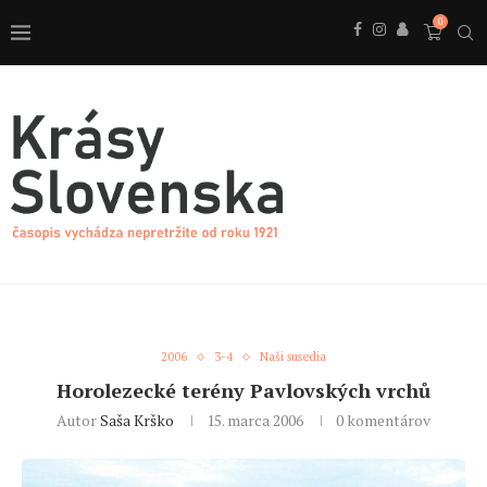
0
2006
3-4
Naši susedia
Horolezecké terény Pavlovských vrchů
Autor
Saša Krško
15. marca 2006
0 komentárov