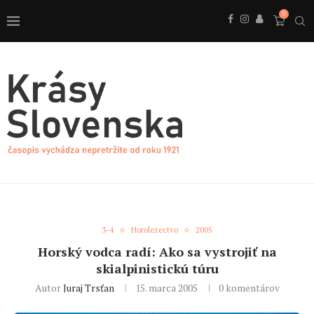
0
3-4
Horolezectvo
2005
Horský vodca radí: Ako sa vystrojiť na
skialpinistickú túru
Autor
Juraj Trsťan
15. marca 2005
0 komentárov