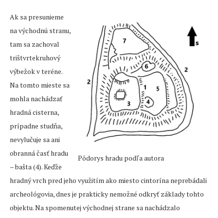
Ak sa presunieme
na východnú stranu,
tam sa zachoval
trištvrtekruhový
výbežok v teréne.
Na tomto mieste sa
mohla nachádzať
hradná cisterna,
prípadne studňa,
nevylučuje sa ani
obranná časť hradu
Pôdorys hradu podľa autora
– bašta (4). Keďže
hradný vrch pred jeho využitím ako miesto cintorína neprebádali
archeológovia, dnes je prakticky nemožné odkryť základy tohto
objektu. Na spomenutej východnej strane sa nachádzalo