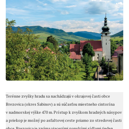
Terénne zvyšky hradu sa nachádzajú v okrajovej časti obce
Brezovica (okres Sabinov) a sú súčasťou miestneho cintorína
v nadmorskej výške 470 m. Prístup k zvyškom hradných násypov
a priekop je možný po asfaltovej ceste priamo zo stredovej časti
obce. Brezovica je známa viacerými panskými sídlami (jeden