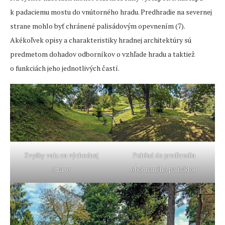
k padaciemu mostu do vnútorného hradu. Predhradie na severnej
strane mohlo byť chránené palisádovým opevnením (7).
Akékoľvek opisy a charakteristiky hradnej architektúry sú
predmetom dohadov odborníkov o vzhľade hradu a taktiež
o funkciách jeho jednotlivých častí.
Zvyšky valu na východnej
Pohľad do predhradia
strane
obohnaného palisádou