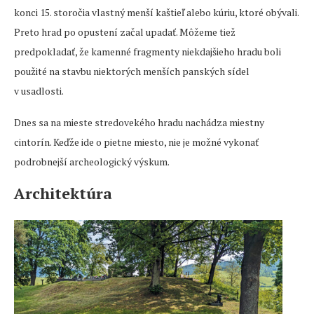
konci 15. storočia vlastný menší kaštieľ alebo kúriu, ktoré obývali.
Preto hrad po opustení začal upadať. Môžeme tiež
predpokladať, že kamenné fragmenty niekdajšieho hradu boli
použité na stavbu niektorých menších panských sídel
v usadlosti.
Dnes sa na mieste stredovekého hradu nachádza miestny
cintorín. Keďže ide o pietne miesto, nie je možné vykonať
podrobnejší archeologický výskum.
Architektúra