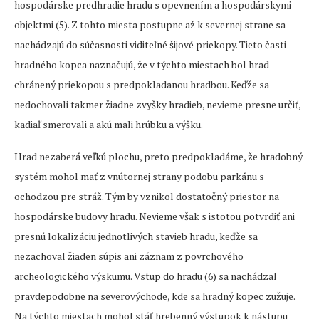
hospodárske predhradie hradu s opevnením a hospodárskymi
objektmi (5). Z tohto miesta postupne až k severnej strane sa
nachádzajú do súčasnosti viditeľné šijové priekopy. Tieto časti
hradného kopca naznačujú, že v týchto miestach bol hrad
chránený priekopou s predpokladanou hradbou. Keďže sa
nedochovali takmer žiadne zvyšky hradieb, nevieme presne určiť,
kadiaľ smerovali a akú mali hrúbku a výšku.
Hrad nezaberá veľkú plochu, preto predpokladáme, že hradobný
systém mohol mať z vnútornej strany podobu parkánu s
ochodzou pre stráž. Tým by vznikol dostatočný priestor na
hospodárske budovy hradu. Nevieme však s istotou potvrdiť ani
presnú lokalizáciu jednotlivých stavieb hradu, keďže sa
nezachoval žiaden súpis ani záznam z povrchového
archeologického výskumu. Vstup do hradu (6) sa nachádzal
pravdepodobne na severovýchode, kde sa hradný kopec zužuje.
Na týchto miestach mohol stáť hrebenný výstupok k nástupu