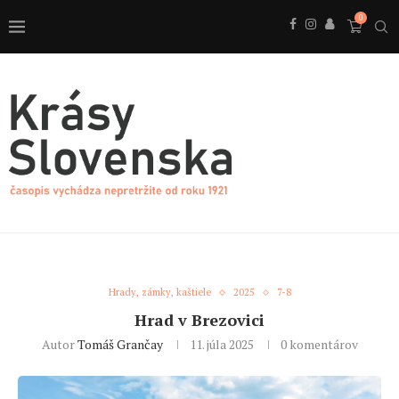
0
Hrady, zámky, kaštiele
2025
7-8
Hrad v Brezovici
Autor
Tomáš Grančay
11. júla 2025
0 komentárov