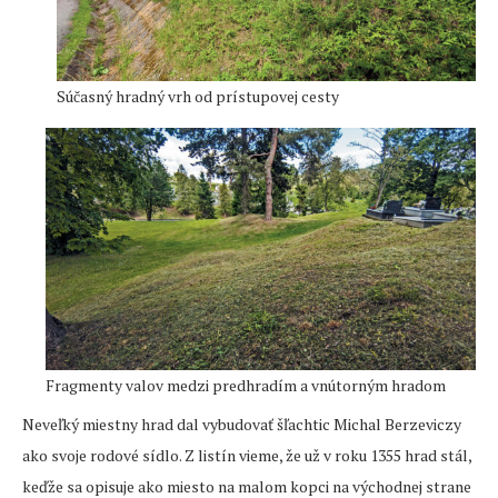
Súčasný hradný vrh od prístupovej cesty
Fragmenty valov medzi predhradím a vnútorným hradom
Neveľký miestny hrad dal vybudovať šľachtic Michal Berzeviczy
ako svoje rodové sídlo. Z listín vieme, že už v roku 1355 hrad stál,
keďže sa opisuje ako miesto na malom kopci na východnej strane