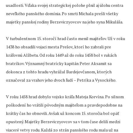
usadlosti. Vďaka svojej strategickej polohe plnil aj úlohu centra
neveľkého panského domínia. Po smrti Michala prešli všetky
majetky panskej rodiny Berzeviczyovcov na jeho syna Mikuláša.
V turbulentnom 15. storočí hrad často menil majiteľov. Už v roku
1438 ho obsadili vojaci mesta Prešov, ktorí ho zabrali pre
kráľovnú Alžbetu. Od roku 1449 až do roku 1458 bol v rukách
bratríkov. Významný bratrícky kapitán Peter Aksamit sa
dokonca z tohto hradu vyhrážal Bardejovčanom, ktorých
označoval za vrahov jeho dvoch ľudí – Petríka a Vysockého.
V roku 1458 hrad dobylo vojsko kráľa Mateja Korvína. Po silnom
poškodení ho vrátili pôvodným majiteľom a pravdepodobne na
krátky čas ho obnovili. Avšak už koncom 15. storočia bol opäť
opustený. Majetky Berzeviczyovcov sa v tom čase delili medzi
viaceré vetvy rodu. Každá zo strán panského rodu mala už na