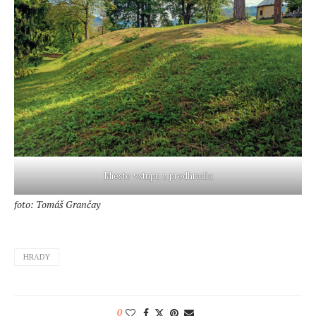
Miesto vstupu z predhradia
foto: Tomáš Grančay
HRADY
0