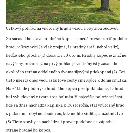
Celkový pohľad na vnútorný hrad s vežou a obytnou budovou
Zo súčasného stavu hradného kopca sa nedá presne určiť podoba
hradu v Brezovici. Je však zrejmé, že hradný areál nebol veľký,
keďže jeho plocha (1) dosahuje 50 x 35 m. Hradný kopec je značne
navýšený, pričom už na prvý pohľad je viditeľný istý zásah do
okolitého terénu oddeleného dvoma šijovými priekopami (2). Cez
tieto miesta dnes vedú asfaltové cesty smerujúce k domu smútku.
Na základe pôdorysu hradného kopca predpokladáme, že hrad
bol vybudovaný v tvare trojuholníka. V najvyššie položenej časti,
kde sa dnes nachádza kaplnka z 19. storočia, stál vnútorný hrad
s palácom – obytnou budovou, kde mohlo sídliť aj služobníctvo
(3). Tieto stavby sa nachádzali pravdepodobne na západnej
strane hradné ho kopca.