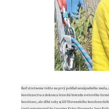
Keď stretneme tohto na prvý pohľad nenápadného muža, a
horolezectva a dokonca lezeckú hviezdu svetového formá
horolezec, ale dlhé roky aj šéf Slovenského horolezeckéh
častý prispievateľ do časopisu Krásy Slovenska. Igor Kolle