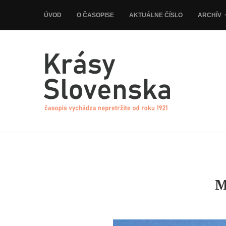
ÚVOD
O ČASOPISE
AKTUÁLNE ČÍSLO
ARCHÍV
M