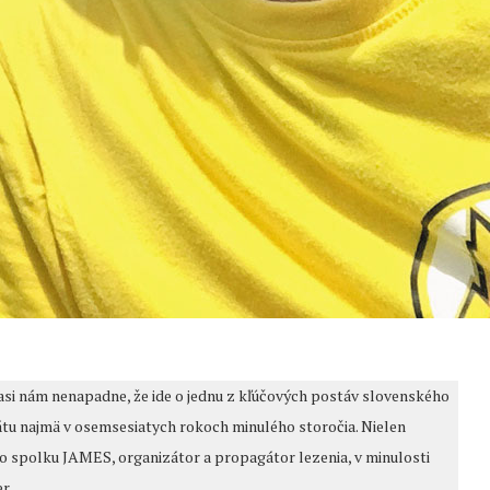
si nám nenapadne, že ide o jednu z kľúčových postáv slovenského
tu najmä v osemsesiatych rokoch minulého storočia. Nielen
o spolku JAMES, organizátor a propagátor lezenia, v minulosti
r.