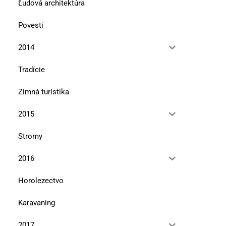
Ľudová architektúra
Povesti
2014
Tradície
Zimná turistika
2015
Stromy
2016
Horolezectvo
Karavaning
Najviac si cením vzťahy
Editoriál
2017