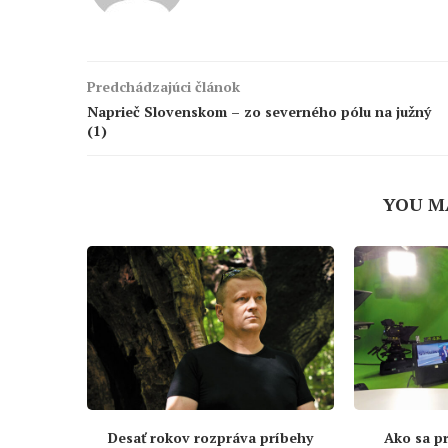
Predchádzajúci článok
Naprieč Slovenskom – zo severného pólu na južný
(1)
YOU M
Desať rokov rozpráva príbehy
Ako sa pr