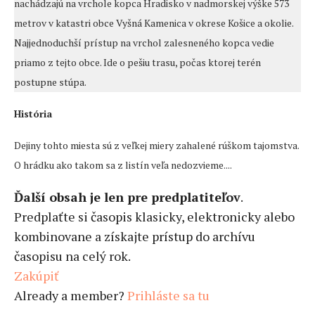
nachádzajú na vrchole kopca Hradisko v nadmorskej výške 573
metrov v katastri obce Vyšná Kamenica v okrese Košice a okolie.
Najjednoduchší prístup na vrchol zalesneného kopca vedie
priamo z tejto obce. Ide o pešiu trasu, počas ktorej terén
postupne stúpa.
História
Dejiny tohto miesta sú z veľkej miery zahalené rúškom tajomstva.
O hrádku ako takom sa z listín veľa nedozvieme....
Ďalší obsah je len pre predplatiteľov
.
Predplaťte si časopis klasicky, elektronicky alebo
kombinovane a získajte prístup do archívu
časopisu na celý rok.
Zakúpiť
Already a member?
Prihláste sa tu