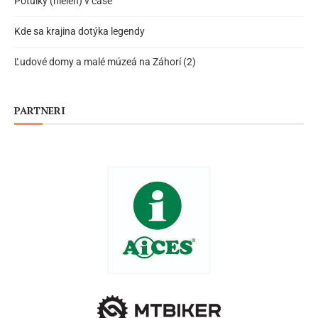
Potulky (nielen) v čase
Kde sa krajina dotýka legendy
Ľudové domy a malé múzeá na Záhorí (2)
PARTNERI