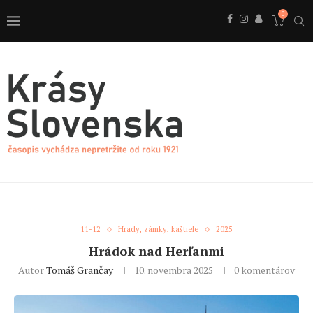
0
11-12
Hrady, zámky, kaštiele
2025
Hrádok nad Herľanmi
Autor
Tomáš Grančay
10. novembra 2025
0 komentárov