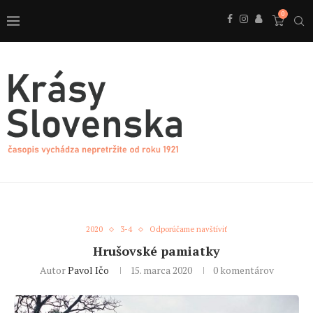
0
2020
3-4
Odporúčame navštíviť
Hrušovské pamiatky
Autor
Pavol Ičo
15. marca 2020
0 komentárov