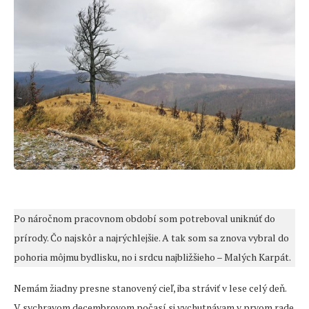
Po náročnom pracovnom období som potreboval uniknúť do
prírody. Čo najskôr a najrýchlejšie. A tak som sa znova vybral do
pohoria môjmu bydlisku, no i srdcu najbližšieho – Malých Karpát.
Nemám žiadny presne stanovený cieľ, iba stráviť v lese celý deň.
V sychravom decembrovom počasí si vychutnávam v prvom rade