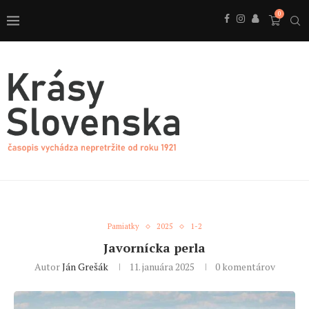
0
Pamiatky
2025
1-2
Javornícka perla
Autor
Ján Grešák
11. januára 2025
0 komentárov