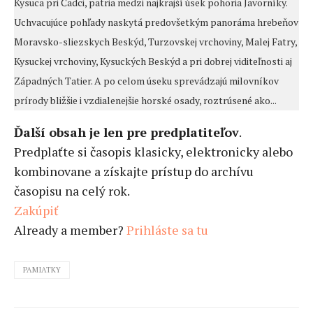
Kysuca pri Čadci, patria medzi najkrajší úsek pohoria Javorníky.
Uchvacujúce pohľady naskytá predovšetkým panoráma hrebeňov
Moravsko-sliezskych Beskýd, Turzovskej vrchoviny, Malej Fatry,
Kysuckej vrchoviny, Kysuckých Beskýd a pri dobrej viditeľnosti aj
Západných Tatier. A po celom úseku sprevádzajú milovníkov
prírody bližšie i vzdialenejšie horské osady, roztrúsené ako...
Ďalší obsah je len pre predplatiteľov
.
Predplaťte si časopis klasicky, elektronicky alebo
kombinovane a získajte prístup do archívu
časopisu na celý rok.
Zakúpiť
Already a member?
Prihláste sa tu
PAMIATKY