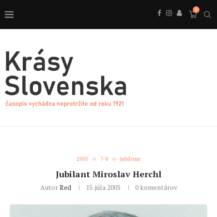
0
2005
7-8
Jubileum
Jubilant Miroslav Herchl
Autor
Red
15. júla 2005
0 komentárov