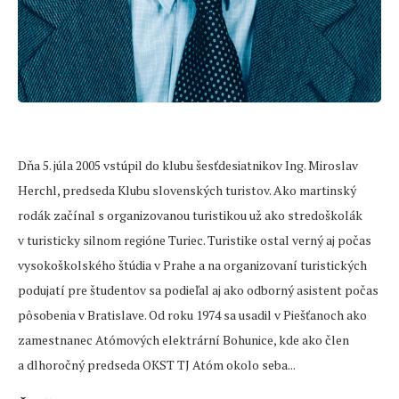
Dňa 5. júla 2005 vstúpil do klubu šesťdesiatnikov Ing. Miroslav
Herchl, predseda Klubu slovenských turistov. Ako martinský
rodák začínal s organizovanou turistikou už ako stredoškolák
v turisticky silnom regióne Turiec. Turistike ostal verný aj počas
vysokoškolského štúdia v Prahe a na organizovaní turistických
podujatí pre študentov sa podieľal aj ako odborný asistent počas
pôsobenia v Bratislave. Od roku 1974 sa usadil v Piešťanoch ako
zamestnanec Atómových elektrární Bohunice, kde ako člen
a dlhoročný predseda OKST TJ Atóm okolo seba...