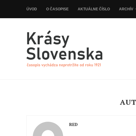
ÚVOD
O ČASOPISE
AKTUÁLNE ČÍSLO
ARCHÍV
AU
RED