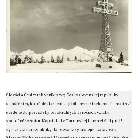
Slováci a Česi vítali vznik prvej Československej republiky
s nadšením, ktoré deklarovali aj jubilejnými stavbami. Tie mali byť
uvedené do prevádzky pri okrúhlych výročiach vzniku
spoločného štátu. Napríklad v Tatranskej Lomnici dali pri 15.
výročí vzniku republiky do prevádzky jubilejnú zotavovňu
Morava. Veľkokapacitné Masarykovo sanatórium pre liečbu tbc