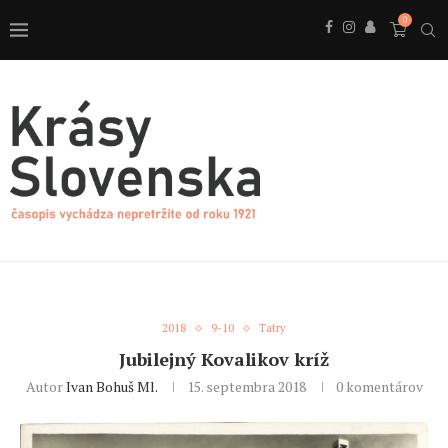
0
2018
9-10
Tatry
Jubilejný Kovalikov kríž
Autor
Ivan Bohuš Ml.
15. septembra 2018
0 komentárov