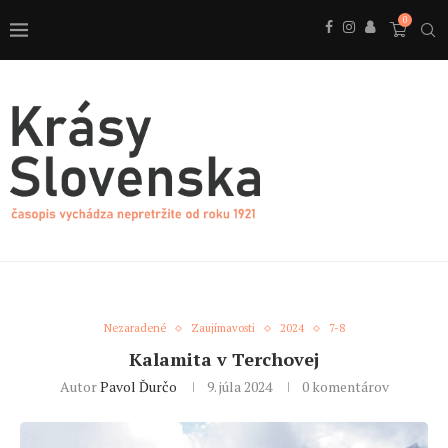
0
Nezaradené
Zaujímavosti
2024
7-8
Kalamita v Terchovej
Autor
Pavol Ďurčo
9. júla 2024
0 komentárov