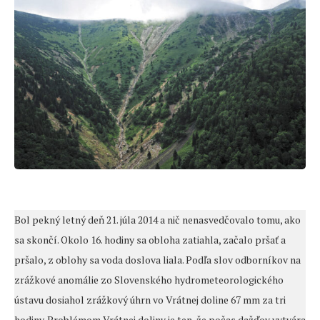
Bol pekný letný deň 21. júla 2014 a nič nenasvedčovalo tomu, ako
sa skončí. Okolo 16. hodiny sa obloha zatiahla, začalo pršať a
pršalo, z oblohy sa voda doslova liala. Podľa slov odborníkov na
zrážkové anomálie zo Slovenského hydrometeorologického
ústavu dosiahol zrážkový úhrn vo Vrátnej doline 67 mm za tri
hodiny. Problémom Vrátnej doliny je ten, že počas dažďov vytvára