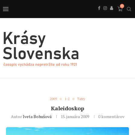
0
2009
1-2
Tatry
Kaleidoskop
Autor
Iveta Bohušová
15. januára 2009
0 komentárov