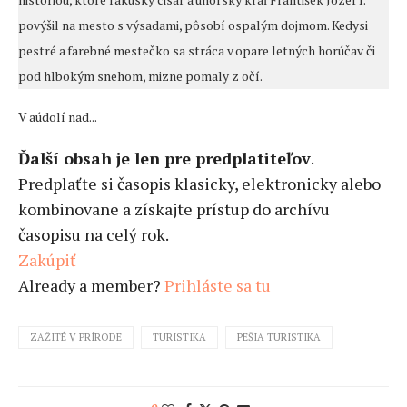
povýšil na mesto s výsadami, pôsobí ospalým dojmom. Kedysi
pestré a farebné mestečko sa stráca v opare letných horúčav či
pod hlbokým snehom, mizne pomaly z očí.
V aúdolí nad...
Ďalší obsah je len pre predplatiteľov
.
Predplaťte si časopis klasicky, elektronicky alebo
kombinovane a získajte prístup do archívu
časopisu na celý rok.
Zakúpiť
Already a member?
Prihláste sa tu
ZAŽITÉ V PRÍRODE
TURISTIKA
PEŠIA TURISTIKA