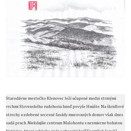
Starodávne mestečko Klenovec leží učupené medzi strmými
vrchmi Slovenského rudohoria hneď povyše Hnúšte. Na škridlové
strechy a zdobené secesné fasády murovaných domov však dnes
sadá prach. Niekdajšie centrum Malohontu s nesmierne bohatou
históriou, ktoré rakúsky cisár a uhorský kráľ František Jozef I.