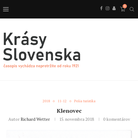
0
2018
11-12
Pešia turistika
Klenovec
Autor
Richard Wetter
15. novembra 2018
0 komentárov