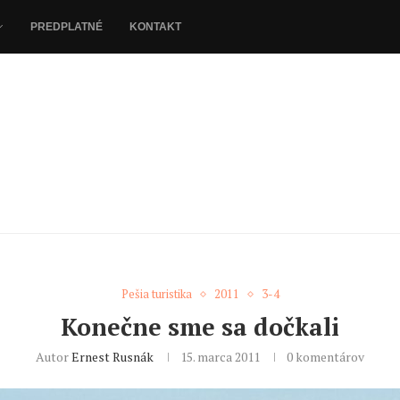
PREDPLATNÉ
KONTAKT
Pešia turistika
2011
3-4
Konečne sme sa dočkali
Autor
Ernest Rusnák
15. marca 2011
0 komentárov