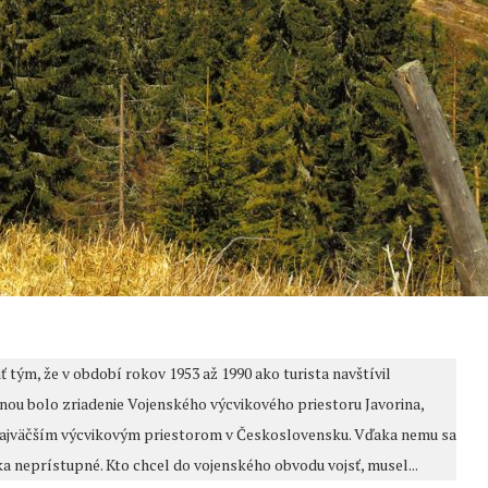
 tým, že v období rokov 1953 až 1990 ako turista navštívil
inou bolo zriadenie Vojenského výcvikového priestoru Javorina,
ol najväčším výcvikovým priestorom v Československu. Vďaka nemu sa
a neprístupné. Kto chcel do vojenského obvodu vojsť, musel...