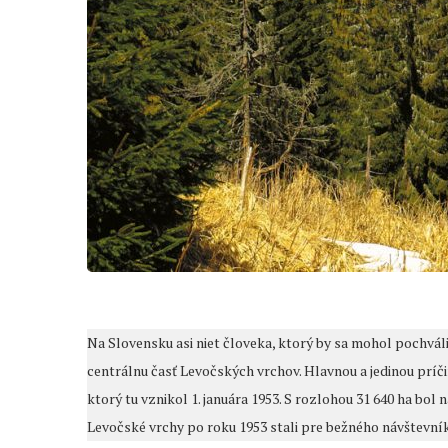
Na Slovensku asi niet človeka, ktorý by sa mohol pochváliť
centrálnu časť Levočských vrchov. Hlavnou a jedinou príč
ktorý tu vznikol 1. januára 1953. S rozlohou 31 640 ha b
Levočské vrchy po roku 1953 stali pre bežného návštevník