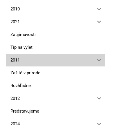
2010
2021
Zaujímavosti
Tip na výlet
2011
Zažité v prírode
Rozhľadne
2012
Pieskovcové tajomstvá pod
Jar v Malých Karpatoch 
Maginhradom
pôjdeš „Afriku“,...
Predstavujeme
12. mája 2026
10. marca 2026
2024