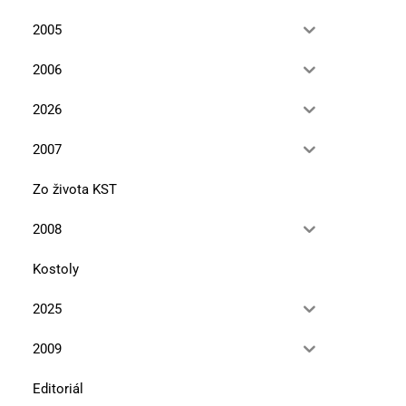
2005
2006
V úbočí Tlstej hory
Že vraj Bučinka
10. marca 2026
13. januára 2026
2026
2007
Zo života KST
2008
Kostoly
2025
2009
Editoriál