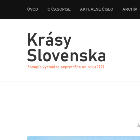
ÚVOD
O ČASOPISE
AKTUÁLNE ČÍSLO
ARCHÍV
A