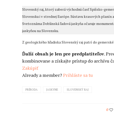
Slovenský raj, ktorý zaberá východnú časť Spišsko-gemer
Slovensku i v strednej Európe. Sústavu krasových planín a c
Svetoznáma Dobšinská ľadová jaskyňa očaruje monumentáln
jaskyňou na Slovensku.
Z geologického hľadiska Slovenský raj patrí do gemerskéh
Ďalší obsah je len pre predplatiteľov
. Pr
kombinovane a získajte prístup do archívu ča
Zakúpiť
Already a member?
Prihláste sa tu
PRÍRODA
JASKYNE
SLOVENSKÝ RAJ
0