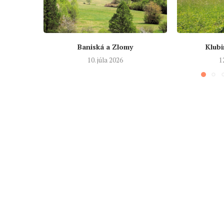
Baniská a Zlomy
Klubi
10. júla 2026
1