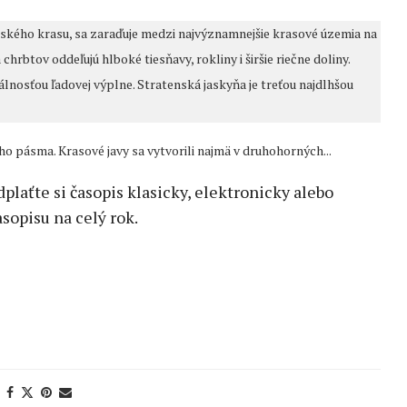
ského krasu, sa zaraďuje medzi najvýznamnejšie krasové územia na
hrbtov oddeľujú hlboké tiesňavy, rokliny i širšie riečne doliny.
osťou ľadovej výplne. Stratenská jaskyňa je treťou najdlhšou
o pásma. Krasové javy sa vytvorili najmä v druhohorných...
edplaťte si časopis klasicky, elektronicky alebo
sopisu na celý rok.