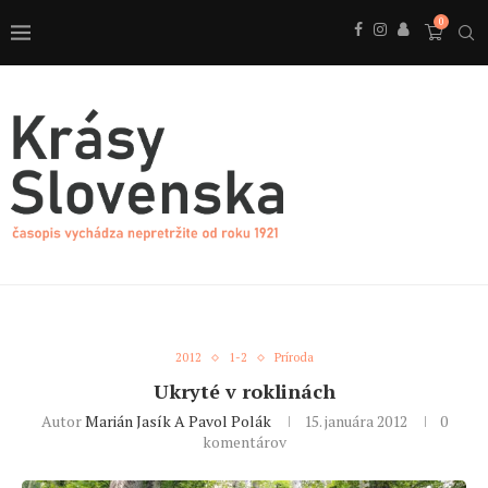
0
2012
1-2
Príroda
Ukryté v roklinách
Autor
Marián Jasík A Pavol Polák
15. januára 2012
0
komentárov