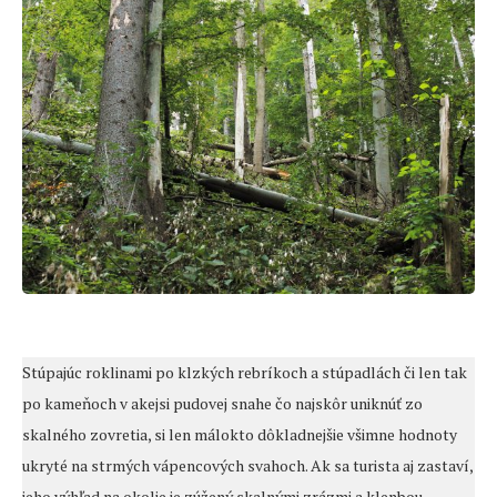
Stúpajúc roklinami po klzkých rebríkoch a stúpadlách či len tak
po kameňoch v akejsi pudovej snahe čo najskôr uniknúť zo
skalného zovretia, si len málokto dôkladnejšie všimne hodnoty
ukryté na strmých vápencových svahoch. Ak sa turista aj zastaví,
jeho výhľad na okolie je zúžený skalnými zrázmi a klenbou