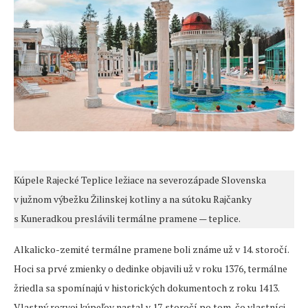
Kúpele Rajecké Teplice ležiace na severozápade Slovenska
v južnom výbežku Žilinskej kotliny a na sútoku Rajčanky
s Kuneradkou preslávili termálne pramene — teplice.
Alkalicko-zemité termálne pramene boli známe už v 14. storočí.
Hoci sa prvé zmienky o dedinke objavili už v roku 1376, termálne
žriedla sa spomínajú v historických dokumentoch z roku 1413.
Vlastný rozvoj kúpeľov nastal v 17. storočí po tom, čo vlastníci