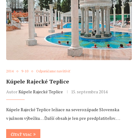
2014
9-10
Odporúčame navštíviť
Kúpele Rajecké Teplice
Autor
Kúpele Rajecké Teplice
15. septembra 2014
Kúpele Rajecké Teplice ležiace na severozápade Slovenska
v južnom výbežku… Ďalší obsah je len pre predplatiteľov. …
ČÍTAŤ VIAC