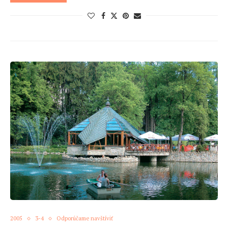
2005
3-4
Odporúčame navštíviť