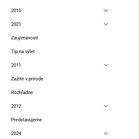
2010
2021
Zaujímavosti
Tip na výlet
2011
Zažité v prírode
Rozhľadne
2012
Predstavujeme
Premeny cisárovnej Sisi
Tajomný rytier Rola
2024