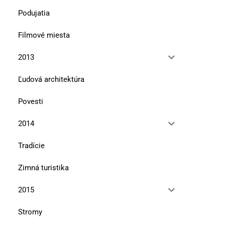
10. marca 2026
10. novembra 2025
Podujatia
Filmové miesta
2013
Ľudová architektúra
Povesti
2014
Tradície
Zimná turistika
2015
Stromy