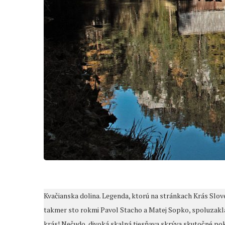
Kvačianska dolina. Legenda, ktorú na stránkach Krás Slov
takmer sto rokmi Pavol Stacho a Matej Sopko, spoluzaklada
krás! Nečudo, divoká skalná tiesňava skrýva skutočné pok