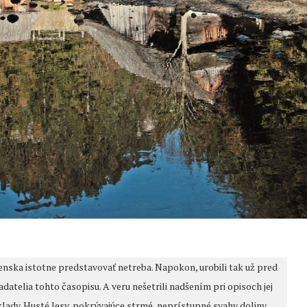
enska istotne predstavovať netreba. Napokon, urobili tak už pred
telia tohto časopisu. A veru nešetrili nadšením pri opisoch jej
lady. Husté lesy, pokrývajúce strmé, neprístupné svahy doliny