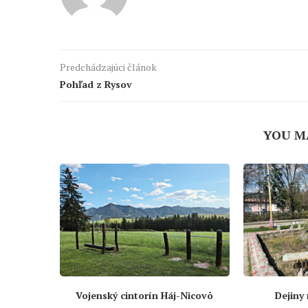
Predchádzajúci článok
Pohľad z Rysov
YOU M
Vojenský cintorín Háj-Nicovô
Dejiny