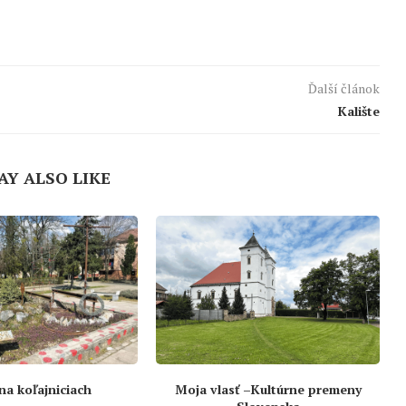
Ďalší článok
Kalište
AY ALSO LIKE
 na koľajniciach
Moja vlasť –Kultúrne premeny