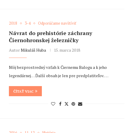
2018
3-4
Odporúčame navštíviť
Návrat do prehistórie záchrany
Čiernohronskej železničky
Autor
Mikuláš Huba
15. marca 2018
Môj bezprostredný vzťah k Čiernemu Balogu a k jeho
legendárnej… Ďalší obsah je len pre predplatiteľov. …
ČÍTAŤ VIAC
2016
11-12
História