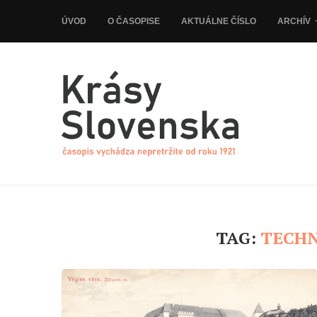
ÚVOD
O ČASOPISE
AKTUÁLNE ČÍSLO
ARCHÍV
TAG:
TECHN