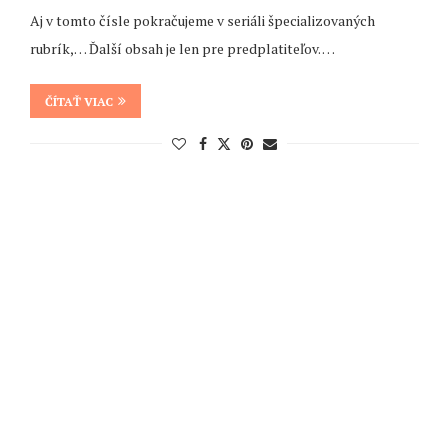
Aj v tomto čísle pokračujeme v seriáli špecializovaných
rubrík,… Ďalší obsah je len pre predplatiteľov. …
ČÍTAŤ VIAC