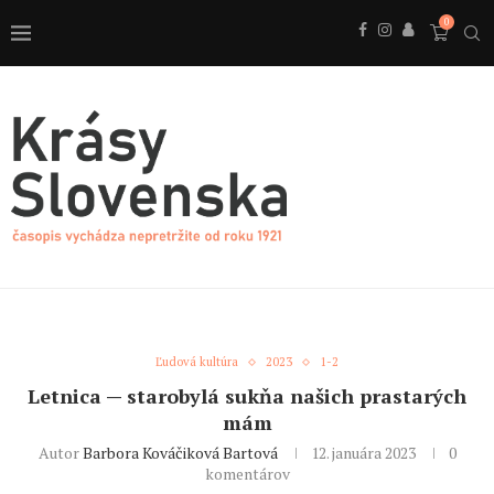
0
Ľudová kultúra
2023
1-2
Letnica — starobylá sukňa našich prastarých
mám
Autor
Barbora Kováčiková Bartová
12. januára 2023
0
komentárov