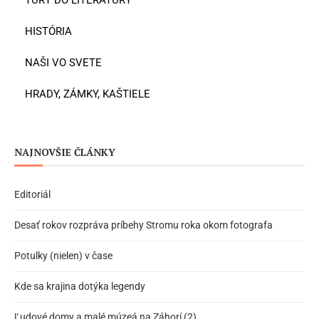
TÚRY DO LITERATÚRY
HISTÓRIA
NAŠI VO SVETE
HRADY, ZÁMKY, KAŠTIELE
NAJNOVŠIE ČLÁNKY
Editoriál
Desať rokov rozpráva príbehy Stromu roka okom fotografa
Potulky (nielen) v čase
Kde sa krajina dotýka legendy
Ľudové domy a malé múzeá na Záhorí (2)