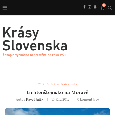
0
2012
7-8
Naši susedia
Lichtenštejnsko na Moravě
Autor
Pavel Juřík
15. júla 2012
0 komentárov