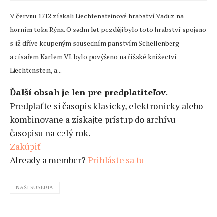
V červnu 1712 získali Liechtensteinové hrabství Vaduz na
horním toku Rýna. O sedm let později bylo toto hrabství spojeno
s již dříve koupeným sousedním panstvím Schellenberg
a císařem Karlem VI. bylo povýšeno na říšské knížectví
Liechtenstein, a...
Ďalší obsah je len pre predplatiteľov
.
Predplaťte si časopis klasicky, elektronicky alebo
kombinovane a získajte prístup do archívu
časopisu na celý rok.
Zakúpiť
Already a member?
Prihláste sa tu
NAŠI SUSEDIA