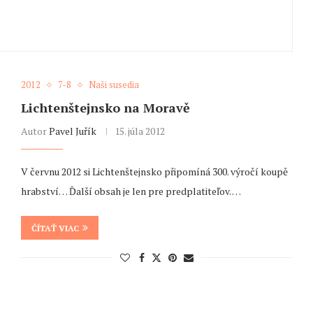
2012
7-8
Naši susedia
Lichtenštejnsko na Moravě
Autor
Pavel Juřík
15. júla 2012
V červnu 2012 si Lichtenštejnsko připomíná 300. výročí koupě
hrabství… Ďalší obsah je len pre predplatiteľov. …
ČÍTAŤ VIAC