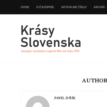
ÚVOD
O ČASOPISE
AKTUÁLNE ČÍSLO
ARCHÍV
AUTHO
PAVEL JUŘÍK