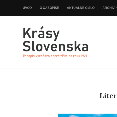
ÚVOD
O ČASOPISE
AKTUÁLNE ČÍSLO
ARCHÍV
Lite