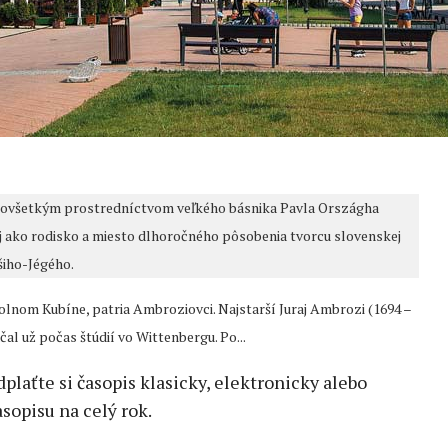
edovšetkým prostredníctvom veľkého básnika Pavla Országha
j ako rodisko a miesto dlhoročného pôsobenia tvorcu slovenskej
šiho-Jégého.
Dolnom Kubíne, patria Ambroziovci. Najstarší Juraj Ambrozi (1694 –
al už počas štúdií vo Wittenbergu. Po...
edplaťte si časopis klasicky, elektronicky alebo
sopisu na celý rok.