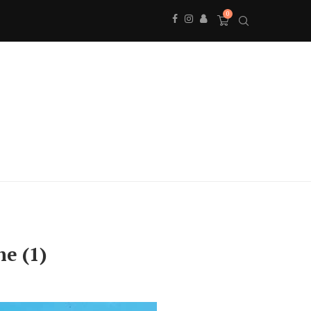
0
e (1)