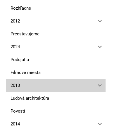
Rozhľadne
2012
Predstavujeme
2024
Podujatia
Filmové miesta
Ďumbier v literatúre
Bratislavská bohéma 
11. marca 2024
5. novembra 2021
2013
Ľudová architektúra
Povesti
2014