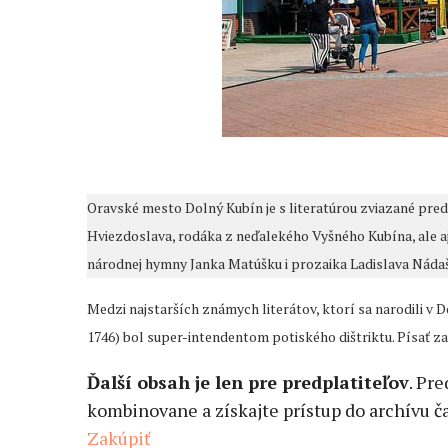
Oravské mesto Dolný Kubín je s literatúrou zviazané pr
Hviezdoslava, rodáka z neďalekého Vyšného Kubína, ale a
národnej hymny Janka Matúšku i prozaika Ladislava Náda
Medzi najstarších známych literátov, ktorí sa narodili v 
1746) bol super-intendentom potiského dištriktu. Písať zač
Ďalší obsah je len pre predplatiteľov
. Pr
kombinovane a získajte prístup do archívu ča
Zakúpiť