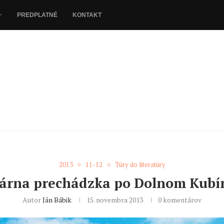
PREDPLATNÉ
KONTAKT
2013
11-12
Túry do literatúry
rárna prechádzka po Dolnom Kubín
Autor
Ján Bábik
15. novembra 2013
0 komentárov