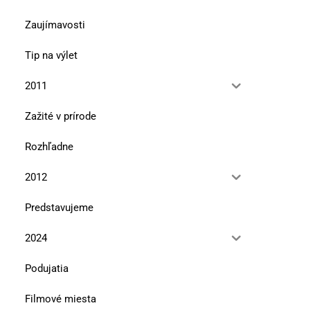
Zaujímavosti
Tip na výlet
2011
Zažité v prírode
Rozhľadne
2012
Kde sa krajina dotýka legendy
Ľudové domy a malé múz
Predstavujeme
Záhorí (2)
10. júla 2026
2024
10. júla 2026
Podujatia
Filmové miesta