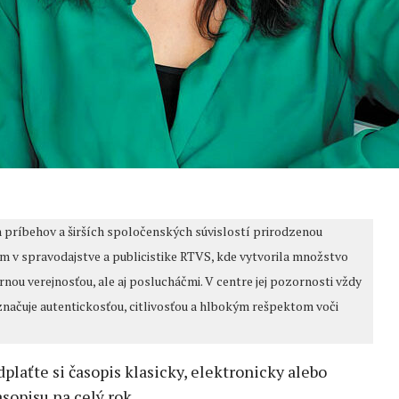
ch príbehov a širších spoločenských súvislostí prirodzenou
m v spravodajstve a publicistike RTVS, kde vytvorila množstvo
nou verejnosťou, ale aj poslucháčmi. V centre jej pozornosti vždy
vyznačuje autentickosťou, citlivosťou a hlbokým rešpektom voči
edplaťte si časopis klasicky, elektronicky alebo
sopisu na celý rok.