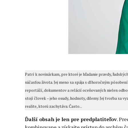
Patrí k novinárkam, pre ktoré je hľadanie pravdy, ľudský
súčasťou života. Jej meno sa spája s dlhoročným pôsobení
reportáží, dokumentov a relácií oceňovaných nielen odbor
stojí človek – jeho osudy, hodnoty, dilemy. Jej tvorba sa 
realite, ktorú zachytáva. Často...
Ďalší obsah je len pre predplatiteľov
. Pr
kombinovane a získajte prístup do archívu ča