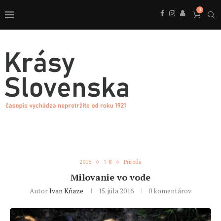
0
2016
7-8
Príroda
Milovanie vo vode
Autor
Ivan Kňaze
15. júla 2016
0 komentárov