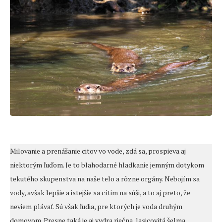
Milovanie a prenášanie citov vo vode, zdá sa, prospieva aj
niektorým ľuďom. Je to blahodarné hladkanie jemným dotykom
tekutého skupenstva na naše telo a rôzne orgány. Nebojím sa
vody, avšak lepšie a istejšie sa cítim na súši, a to aj preto, že
neviem plávať. Sú však ľudia, pre ktorých je voda druhým
domovom. Presne taká je aj vydra riečna, lasicovitá šelma.