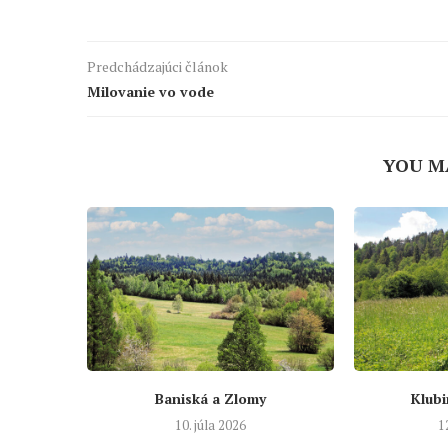
Predchádzajúci článok
Milovanie vo vode
YOU M
Baniská a Zlomy
Klubi
10. júla 2026
1