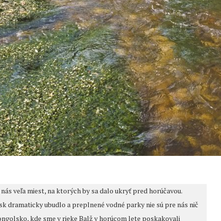
ás veľa miest, na ktorých by sa dalo ukryť pred horúčavou.
ísk dramaticky ubudlo a preplnené vodné parky nie sú pre nás nič
golsko, kde sme v rieke Balž v horúcom lete poskakovali