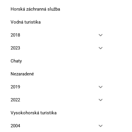
Horská záchranná služba
Vodná turistika
2018
2023
Chaty
Nezaradené
2019
2022
Vysokohorská turistika
V úbočí Tlstej hory
Že vraj Bučinka
10. marca 2026
13. januára 2026
2004