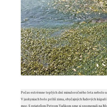
Počas extrémne teplých dní minuloročného leta nebolo u n
V jaskyniach bolo príliš zima, obyčajných ľudových kúpal
moc. S priateľom Petrom Vaňkom sme si spomenuli na Mon