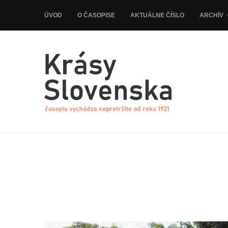
ÚVOD
O ČASOPISE
AKTUÁLNE ČÍSLO
ARCHÍV