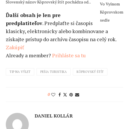
Slovenský názov Kôprovský štít pochádza od...
Vo Vyšnom
Kôprovskom
Ďalší obsah je len pre
sedle
predplatiteľov
. Predplaťte si časopis
klasicky, elektronicky alebo kombinovane a
získajte prístup do archívu časopisu na celý rok.
Zakúpiť
Already a member?
Prihláste sa tu
TIP NA VÝLET
PEŠIA TURISTIKA
KÔPROVSKÝ ŠTÍT
0
DANIEL KOLLÁR