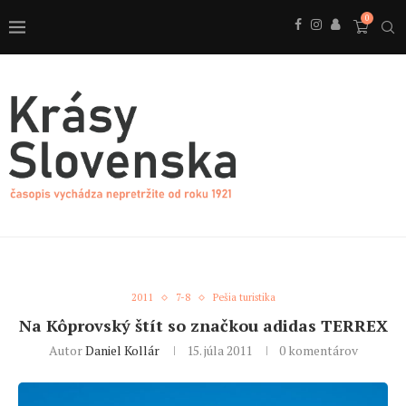
0
2011
7-8
Pešia turistika
Na Kôprovský štít so značkou adidas TERREX
Autor
Daniel Kollár
15. júla 2011
0 komentárov