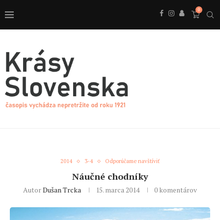
0
2014
3-4
Odporúčame navštíviť
Náučné chodníky
Autor
Dušan Trcka
15. marca 2014
0 komentárov