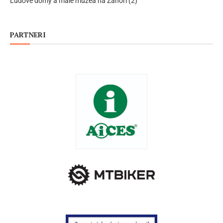
Ľudové domy a malé múzeá na Záhorí (2)
PARTNERI