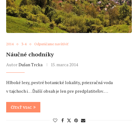
2014
3-4
Odporúčame navštíviť
Náučné chodníky
Autor
Dušan Trcka
15. marca 2014
Hlboké lesy, pestré botanické lokality, priezračná voda
v tajchoch i… Ďalší obsah je len pre predplatiteľov. …
ČÍTAŤ VIAC