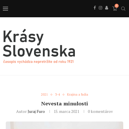
0
2021
3-4
Krajina a ľudia
Nevesta minulosti
Autor
Juraj Furo
15. marca 2021
0 komentárov