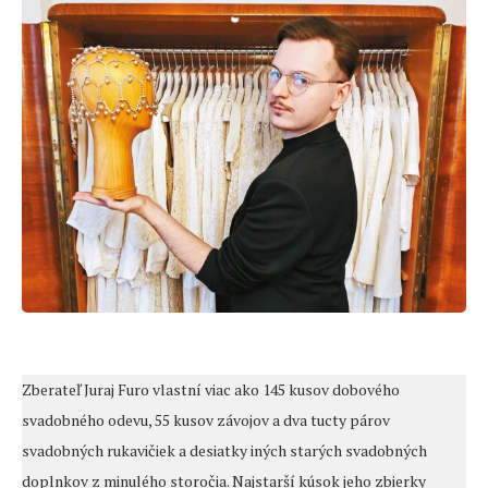
Zberateľ Juraj Furo vlastní viac ako 145 kusov dobového
svadobného odevu, 55 kusov závojov a dva tucty párov
svadobných rukavičiek a desiatky iných starých svadobných
doplnkov z minulého storočia. Najstarší kúsok jeho zbierky