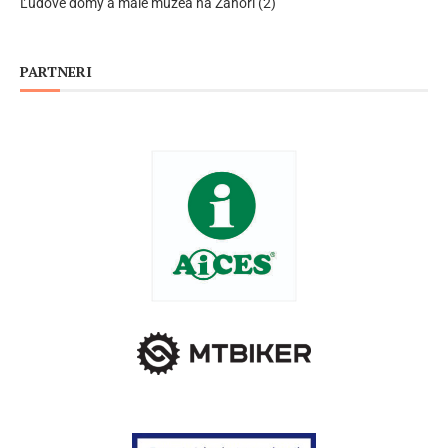
Ľudové domy a malé múzeá na Záhorí (2)
PARTNERI