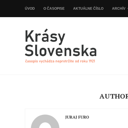
ÚVOD
O ČASOPISE
AKTUÁLNE ČÍSLO
ARCHÍV
AUTHO
JURAJ FURO