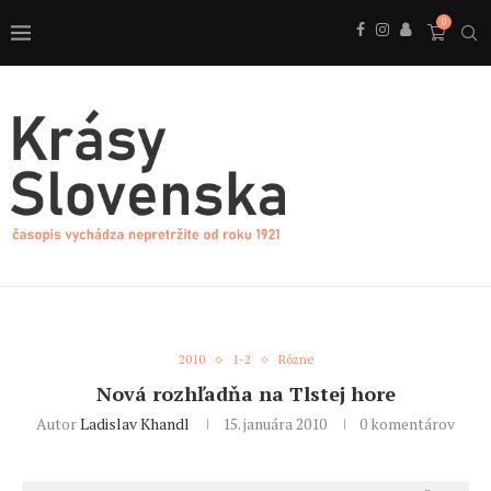
0
2010
1-2
Rôzne
Nová rozhľadňa na Tlstej hore
Autor
Ladislav Khandl
15. januára 2010
0 komentárov