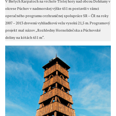
V Bielych Karpatoch na vrchole Tlstej hory nad obcou Dohňany v
okrese Púchov v nadmorskej výške 651 m postavili v rámci
operačného programu cezhraničnej spolupráce SR – ČR na roky
2007 – 2013 drevenú vyhliadkovú vežu vysokú 21,5 m. Programový
projekt mal názov „Rozhledny Hornolidečska a Púchovské
doliny na kótách 651 m“.