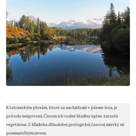
K tatranským plesám, ktoré sa nachádzajú v pásme lesa, je
príroda neúprosná. Časom ich vodné hladiny úplne zarastú
vegetáciou. Z hľadiska dlhodobej geologickej časovej mierky sú
pominuteľným javom.