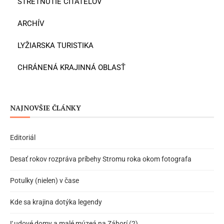
STRETNUTIE ČITATEĽOV
ARCHÍV
LYŽIARSKA TURISTIKA
CHRÁNENÁ KRAJINNÁ OBLASŤ
NAJNOVŠIE ČLÁNKY
Editoriál
Desať rokov rozpráva príbehy Stromu roka okom fotografa
Potulky (nielen) v čase
Kde sa krajina dotýka legendy
Ľudové domy a malé múzeá na Záhorí (2)