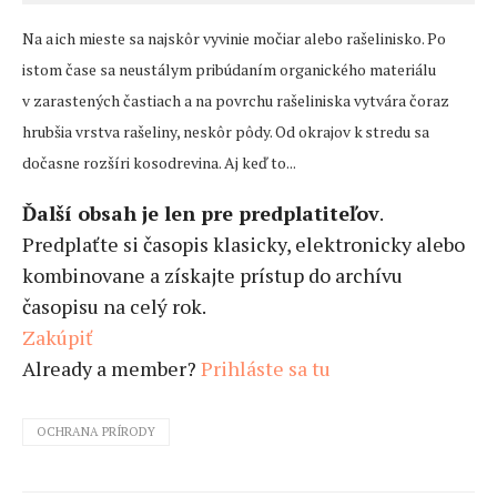
Na a ich mieste sa najskôr vyvinie močiar alebo rašelinisko. Po
istom čase sa neustálym pribúdaním organického materiálu
v zarastených častiach a na povrchu rašeliniska vytvára čoraz
hrubšia vrstva rašeliny, neskôr pôdy. Od okrajov k stredu sa
dočasne rozšíri kosodrevina. Aj keď to...
Ďalší obsah je len pre predplatiteľov
.
Predplaťte si časopis klasicky, elektronicky alebo
kombinovane a získajte prístup do archívu
časopisu na celý rok.
Zakúpiť
Already a member?
Prihláste sa tu
OCHRANA PRÍRODY