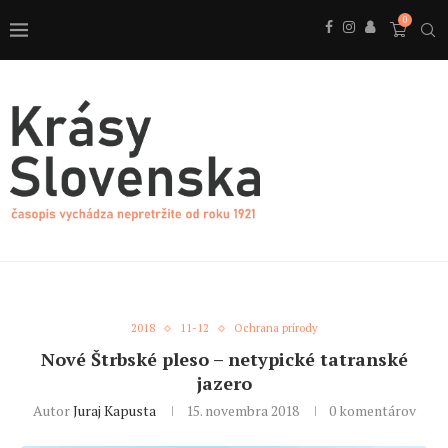
0
2018
11-12
Ochrana prírody
Nové Štrbské pleso – netypické tatranské
jazero
Autor
Juraj Kapusta
15. novembra 2018
0 komentárov