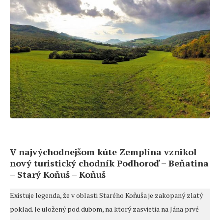
V najvýchodnejšom kúte Zemplína vznikol
nový turistický chodník Podhoroď – Beňatina
– Starý Koňuš – Koňuš
Existuje legenda, že v oblasti Starého Koňuša je zakopaný zlatý
poklad. Je uložený pod dubom, na ktorý zasvietia na Jána prvé