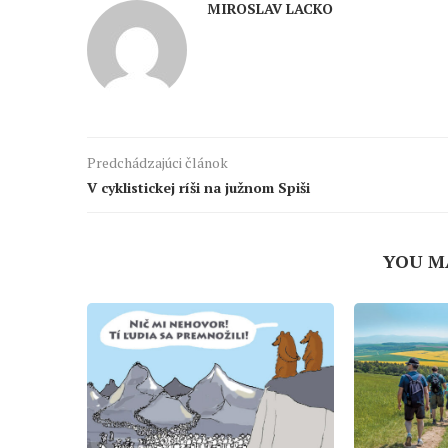
MIROSLAV LACKO
Predchádzajúci článok
V cyklistickej ríši na južnom Spiši
YOU M