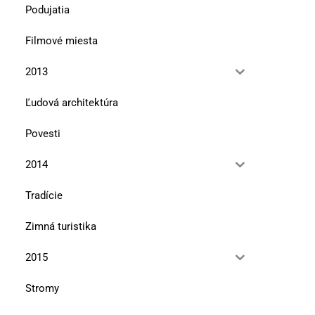
Podujatia
Editoriál
Ohrozené rastliny Tat
Filmové miesta
10. mája 2023
12. januára 2023
2013
Ľudová architektúra
Povesti
2014
Tradície
Zimná turistika
2015
Stromy