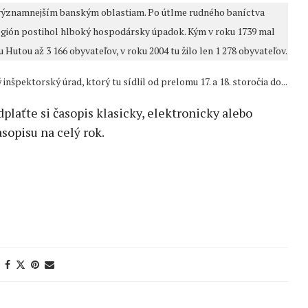
ajvýznamnejším banským oblastiam. Po útlme rudného baníctva
región postihol hlboký hospodársky úpadok. Kým v roku 1739 mal
utou až 3 166 obyvateľov, v roku 2004 tu žilo len 1 278 obyvateľov.
špektorský úrad, ktorý tu sídlil od prelomu 17. a 18. storočia do...
edplaťte si časopis klasicky, elektronicky alebo
sopisu na celý rok.