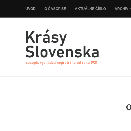
ÚVOD
O ČASOPISE
AKTUÁLNE ČÍSLO
ARCHÍV
O