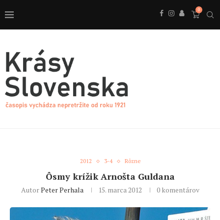
0
2012
3-4
Rôzne
Ôsmy krížik Arnošta Guldana
Autor
Peter Perhala
15. marca 2012
0 komentárov