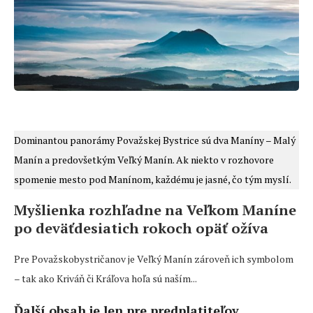
Dominantou panorámy Považskej Bystrice sú dva Maníny – Malý
Manín a predovšetkým Veľký Manín. Ak niekto v rozhovore
spomenie mesto pod Manínom, každému je jasné, čo tým myslí.
Myšlienka rozhľadne na Veľkom Maníne
po deväťdesiatich rokoch opäť ožíva
Pre Považskobystričanov je Veľký Manín zároveň ich symbolom
– tak ako Kriváň či Kráľova hoľa sú naším...
Ďalší obsah je len pre predplatiteľov
.