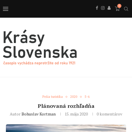
0
Pešia turistika
2020
5-6
Plánovaná rozhľadňa
Autor
Bohuslav Kortman
15. mája 2020
0 komentárov