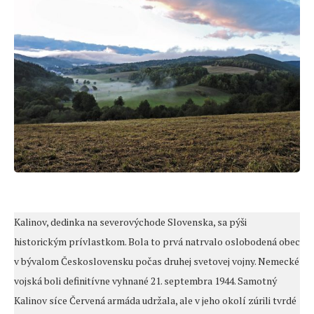
Kalinov, dedinka na severovýchode Slovenska, sa pýši
historickým prívlastkom. Bola to prvá natrvalo oslobodená obec
v bývalom Československu počas druhej svetovej vojny. Nemecké
vojská boli definitívne vyhnané 21. septembra 1944. Samotný
Kalinov síce Červená armáda udržala, ale v jeho okolí zúrili tvrdé