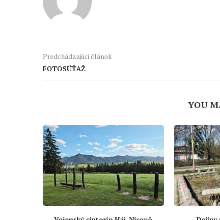
Predchádzajúci článok
FOTOSÚŤAŽ
YOU M
Vojenský cintorín Háj-Nicovô
Dejiny