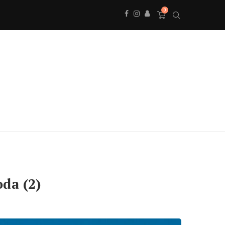
0
oda (2)