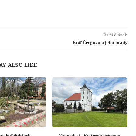
Ďalší článok
Kráľ Čergova a jeho hrady
AY ALSO LIKE
 na koľajniciach
Moja vlasť –Kultúrne premeny