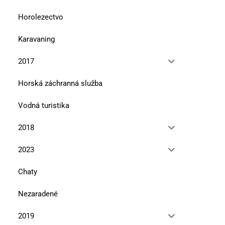
Horolezectvo
Karavaning
2017
Horská záchranná služba
Vodná turistika
2018
2023
Chaty
Nezaradené
2019
Premeny cisárovnej Sisi
Tajomný rytier Rola