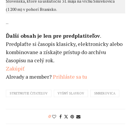
Slovenska, ktoré sa uskutoční 31. mája na vrchu Smrekovica
(1 200 m) v pohorí Branisko.
...
Ďalší obsah je len pre predplatiteľov
.
Predplaťte si časopis klasicky, elektronicky alebo
kombinovane a získajte prístup do archívu
časopisu na celý rok.
Zakúpiť
Already a member?
Prihláste sa tu
STRETNUTIE ČITATEĽOV
VYŠNÝ SLAVKOV
SMREKOVICA
0