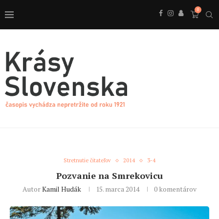
0
Stretnutie čitateľov
2014
3-4
Pozvanie na Smrekovicu
Autor
Kamil Hudák
15. marca 2014
0 komentárov