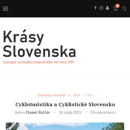
0
Stretnutie čitateľov
2025
5-6
Cykloturistika a Cyklistické Slovensko
Autor
Daniel Kollár
10. mája 2025
0 komentárov