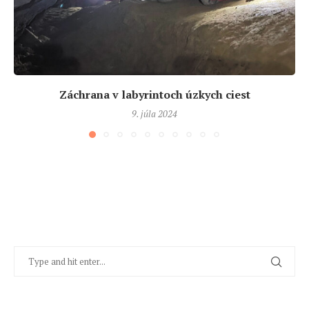
Záchrana v labyrintoch úzkych ciest
9. júla 2024