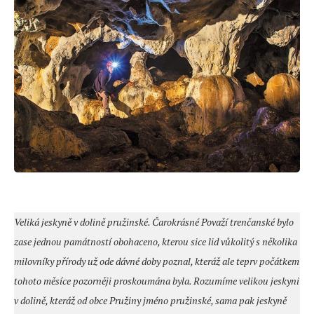
Veliká jeskyně v dolině pružinské. Čarokrásné Považí trenčanské bylo
zase jednou památností obohaceno, kterou sice lid vůkolitý s několika
milovníky přírody už ode dávné doby poznal, kteráž ale teprv počátkem
tohoto měsíce pozorněji proskoumána byla. Rozumíme velikou jeskyni
v dolině, kteráž od obce Pružiny jméno pružinské, sama pak jeskyně