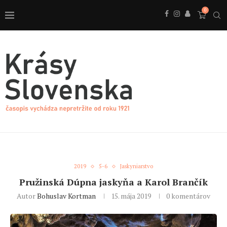
0
2019
5-6
Jaskyniarstvo
Pružinská Dúpna jaskyňa a Karol Brančík
Autor
Bohuslav Kortman
15. mája 2019
0 komentárov