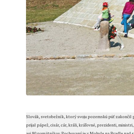
Slovák, svetobežník, ktorý svoju pozemskú púť zakončil 
prijal pápež, cisár, cár, králi, kráľovné, prezidenti, minis
asi 80 pamätníkov. Pochovaný je v Mohyle na Bradle nad s