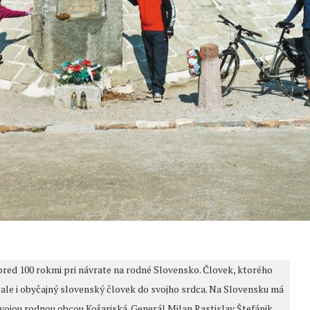
pred 100 rokmi pri návrate na rodné Slovensko. Človek, ktorého
tri, ale i obyčajný slovenský človek do svojho srdca. Na Slovensku má
vojou rodnou obcou Košariská. Generál Milan Rastislav Štefánik.